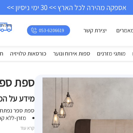
אספקה מהירה לכל הארץ >> 30 ימי ניסיון >>
משלוחי
אמרים
יצירת קשר
053-6206619
מותגי מזרנים
ספות אירוח ונוער
כורסאות טלויזיה
חד
ספת ספר
מידע על המ
ספת ספר נפתחת למי
מזרן-ללא קפ
קרא עוד