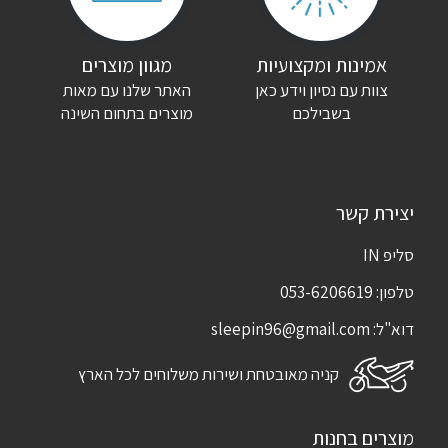
שם
*
אימייל
*
אמינות ומקצועיות
מגוון מוצרים
צוות עם נסיון וידע כאן
האתר שלנו עם מאות
שמור בדפדפן זה את השם, האימייל והאתר שלי לפעם הבאה שאגיב.
בשבילכם
מוצרים בתחום השינה
יצירת קשר
סליפ IN
טלפון:
053-6206619
דוא"ל:
sleepin96@gmail.com
קניה מאובטחת ושירות משלוחים לכל הארץ
מוצרים בחנות