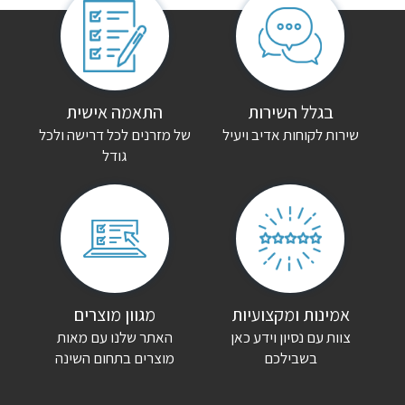
אין עדיין חוות דעת.
היה הראשון לכתוב סקירה “ספריית קודש דבורה”
האימייל לא יוצג באתר.
שדות החובה מסומנים
*
הדירוג שלך
*
בגלל השירות
התאמה אישית
שירות לקוחות אדיב ויעיל
של מזרנים לכל דרישה ולכל
גודל
הביקורת שלך
*
שם
*
אימייל
*
אמינות ומקצועיות
מגוון מוצרים
צוות עם נסיון וידע כאן
האתר שלנו עם מאות
שמור בדפדפן זה את השם, האימייל והאתר שלי לפעם הבאה שאגיב.
בשבילכם
מוצרים בתחום השינה