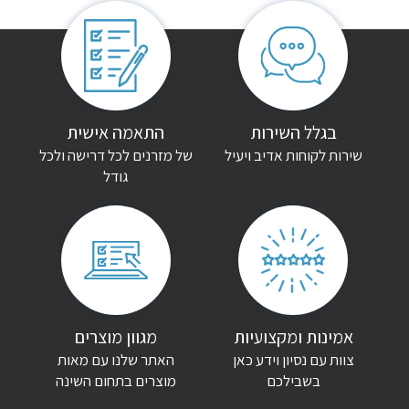
אין עדיין חוות דעת.
היה הראשון לכתוב סקירה “ספרית קודש אלישבע”
האימייל לא יוצג באתר.
שדות החובה מסומנים
*
הדירוג שלך
*
בגלל השירות
התאמה אישית
שירות לקוחות אדיב ויעיל
של מזרנים לכל דרישה ולכל
גודל
הביקורת שלך
*
שם
*
אימייל
*
אמינות ומקצועיות
מגוון מוצרים
צוות עם נסיון וידע כאן
האתר שלנו עם מאות
שמור בדפדפן זה את השם, האימייל והאתר שלי לפעם הבאה שאגיב.
בשבילכם
מוצרים בתחום השינה