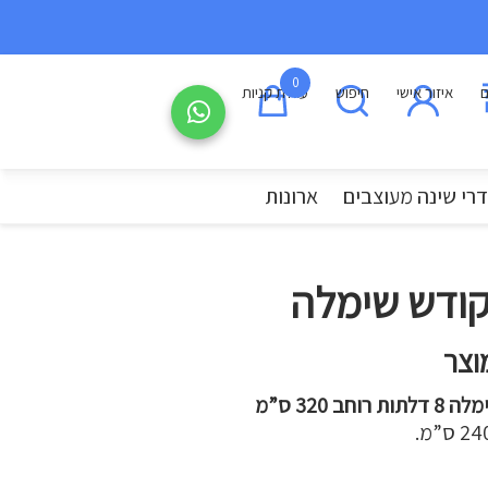
0
ם
איזור אישי
חיפוש
עגלת קניות
רי שינה מעוצבים
ארונות
קודש שימלה
וצר
ב 320 ס”מ