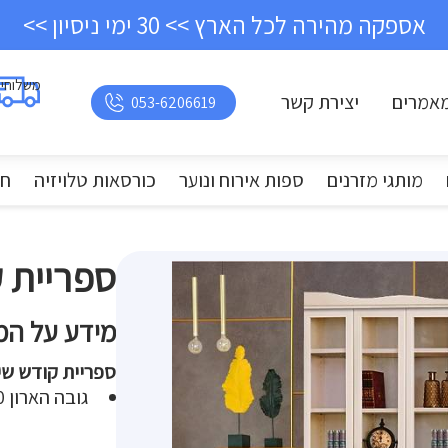
אספקה מהירה לכל הארץ >> 30 ימי ניסיון >>
משלוחי
אמרים
יצירת קשר
053-6206619
מותגי מזרנים
ספות אירוח ונוער
כורסאות טלויזיה
חד
ספריית 
מידע על המ
ספריית קודש שימלה 8 דלתות רוח
גובה הארון 240 ס”מ.