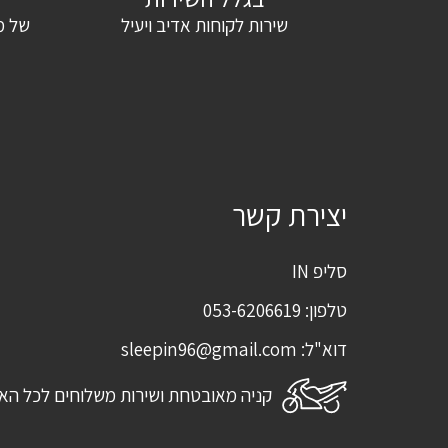
שירות לקוחות אדיב ויעיל
של מ
שם
*
אימייל
*
שמור בדפדפן זה את השם, האימייל והאתר שלי לפעם הבאה שאגיב.
יצירת קשר
סליפ IN
טלפון:
053-6206619
דוא"ל:
sleepin96@gmail.com
קניה מאובטחת ושירות משלוחים לכל הא