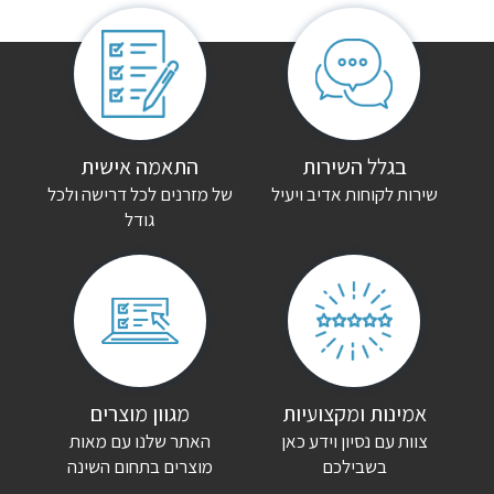
אין עדיין חוות דעת.
היה הראשון לכתוב סקירה “ספריית קודש עדיאל”
האימייל לא יוצג באתר.
שדות החובה מסומנים
*
הדירוג שלך
*
בגלל השירות
התאמה אישית
שירות לקוחות אדיב ויעיל
של מזרנים לכל דרישה ולכל
גודל
הביקורת שלך
*
שם
*
אימייל
*
אמינות ומקצועיות
מגוון מוצרים
צוות עם נסיון וידע כאן
האתר שלנו עם מאות
שמור בדפדפן זה את השם, האימייל והאתר שלי לפעם הבאה שאגיב.
בשבילכם
מוצרים בתחום השינה