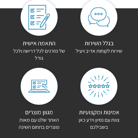
אין עדיין חוות דעת.
היה הראשון לכתוב סקירה “ספריית קודש יהב”
האימייל לא יוצג באתר.
שדות החובה מסומנים
*
הדירוג שלך
*
בגלל השירות
התאמה אישית
שירות לקוחות אדיב ויעיל
של מזרנים לכל דרישה ולכל
גודל
הביקורת שלך
*
שם
*
אימייל
*
אמינות ומקצועיות
מגוון מוצרים
צוות עם נסיון וידע כאן
האתר שלנו עם מאות
שמור בדפדפן זה את השם, האימייל והאתר שלי לפעם הבאה שאגיב.
בשבילכם
מוצרים בתחום השינה