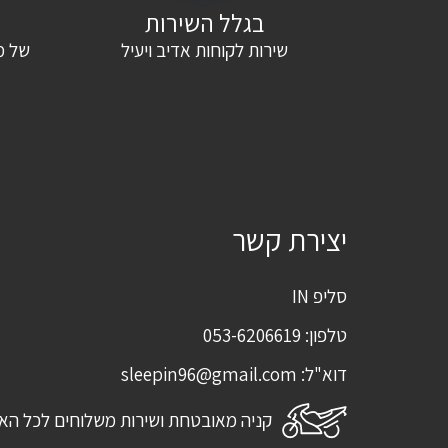
בגלל השירות
שירות לקוחות אדיב ויעיל
של מ
שם
*
אימייל
*
שמור בדפדפן זה את השם, האימייל והאתר שלי לפעם הבאה שאגיב.
יצירת קשר
סליפ IN
טלפון:
053-6206619
דוא"ל:
sleepin96@gmail.com
קניה מאובטחת ושירות משלוחים לכל הא