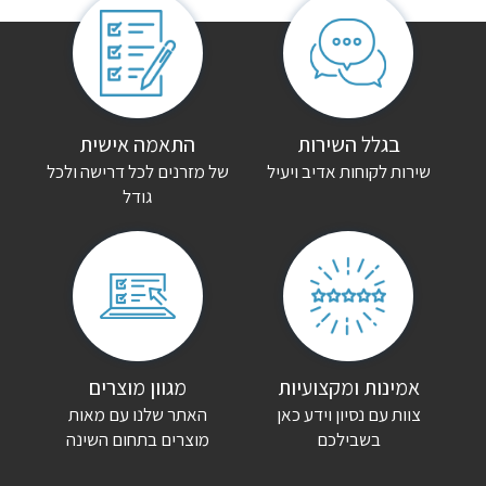
אין עדיין חוות דעת.
היה הראשון לכתוב סקירה “מיטת מתכת קומותיים יובל”
האימייל לא יוצג באתר.
שדות החובה מסומנים
*
הדירוג שלך
*
בגלל השירות
התאמה אישית
שירות לקוחות אדיב ויעיל
של מזרנים לכל דרישה ולכל
גודל
הביקורת שלך
*
שם
*
אימייל
*
אמינות ומקצועיות
מגוון מוצרים
צוות עם נסיון וידע כאן
האתר שלנו עם מאות
שמור בדפדפן זה את השם, האימייל והאתר שלי לפעם הבאה שאגיב.
בשבילכם
מוצרים בתחום השינה