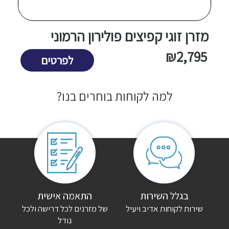
שם
*
מזרן זוגי קפיצים פולירון הרמוני
אימייל
*
5
₪
2,795
לפרטים
שמור בדפדפן זה את השם, האימייל והאתר שלי לפעם הבאה שאגיב.
למה לקוחות בוחרים בנו?
בגלל השירות
התאמה אישית
שירות לקוחות אדיב ויעיל
של מזרנים לכל דרישה ולכל
גודל