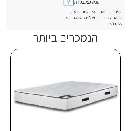
קניה מאובטחת
קניה דרך האתר מאובטחת ברמה
גבוהה על ידי דף תשלום מאובטח בתקן
PCI DSS
הנמכרים ביותר
חוות דעת
אין עדיין חוות דעת.
היה הראשון לכתוב סקירה “מיטת ברזל מעוצבת לוס אנג’לס”
האימייל לא יוצג באתר.
שדות החובה מסומנים
*
הדירוג שלך
*
הביקורת שלך
*