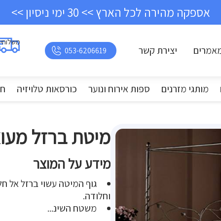
אספקה מהירה לכל הארץ >> 30 ימי ניסיון >>
משלוחי
אמרים
יצירת קשר
053-6206619
מותגי מזרנים
ספות אירוח ונוער
כורסאות טלויזיה
חד
מיטת ברזל מעוצ
מידע על המוצר
גוף המיטה עשוי ברזל אל חל
וחלודה.
משטח השינ...