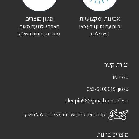
שם
*
אימייל
*
אמינות ומקצועיות
מגוון מוצרים
צוות עם נסיון וידע כאן
האתר שלנו עם מאות
שמור בדפדפן זה את השם, האימייל והאתר שלי לפעם הבאה שאגיב.
בשבילכם
מוצרים בתחום השינה
יצירת קשר
סליפ IN
טלפון:
053-6206619
דוא"ל:
sleepin96@gmail.com
קניה מאובטחת ושירות משלוחים לכל הארץ
מוצרים בחנות