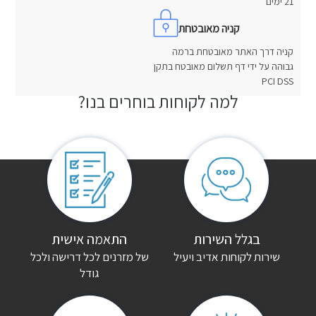
21 ימים
קניה מאובטחת
קניה דרך האתר מאובטחת ברמה
גבוהה על ידי דף תשלום מאובטח בתקן
PCI DSS
למה לקוחות בוחרים בנו?
חוות דעת
אין עדיין חוות דעת.
היה הראשון לכתוב סקירה “מיטה מעץ מלא אגם”
האימייל לא יוצג באתר.
שדות החובה מסומנים
*
הדירוג שלך
*
בגלל השירות
התאמה אישית
שירות לקוחות אדיב ויעיל
של מזרנים לכל דרישה ולכל
גודל
הביקורת שלך
*