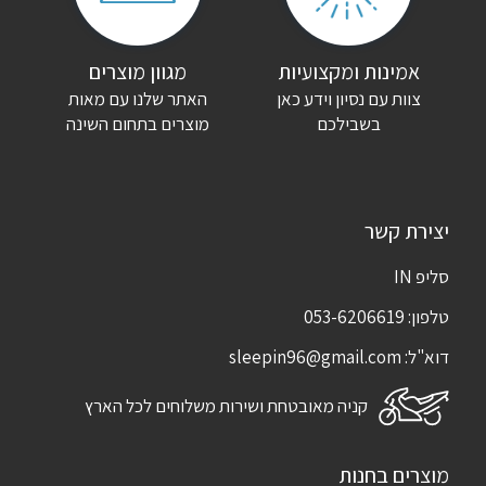
שם
*
אימייל
*
אמינות ומקצועיות
מגוון מוצרים
צוות עם נסיון וידע כאן
האתר שלנו עם מאות
שמור בדפדפן זה את השם, האימייל והאתר שלי לפעם הבאה שאגיב.
בשבילכם
מוצרים בתחום השינה
יצירת קשר
סליפ IN
טלפון:
053-6206619
דוא"ל:
sleepin96@gmail.com
קניה מאובטחת ושירות משלוחים לכל הארץ
מוצרים בחנות