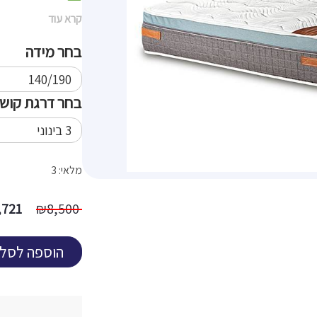
קרא עוד
בחר מידה
בחר דרגת קושי
מלאי: 3
המחי
,721
₪
8,500
המקו
היה:
הוספה לסל
500 ₪.