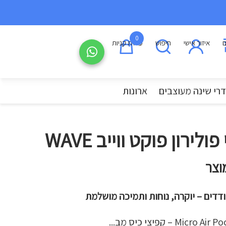
0
ם
איזור אישי
חיפוש
עגלת קניות
רי שינה מעוצבים
ארונות
ולירון פוקט ווייב WAVE
וצר
דדים – יוקרה, נוחות ותמיכה מושלמת