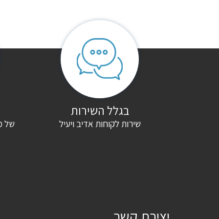
היה הראשון לכתוב סקירה “מזרן זוגי פולירון פוקט ווייב WAVE”
האימייל לא יוצג באתר.
שדות החובה מסומנים
*
הדירוג שלך
*
הביקורת שלך
*
בגלל השירות
שירות לקוחות אדיב ויעיל
של מ
שם
*
אימייל
*
שמור בדפדפן זה את השם, האימייל והאתר שלי לפעם הבאה שאגיב.
יצירת קשר