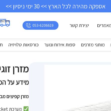
אספקה מהירה לכל הארץ >> 30 ימי ניסיון >>
משלוחי
אמרים
יצירת קשר
053-6206619
מותגי מזרנים
ספות אירוח ונוער
כורסאות טלויזיה
חד
מזרן זוגי פ
מידע על המ
מזרן קפיצים מבו
מערכת Micro Air Pocket – קפיצי כיס מב...