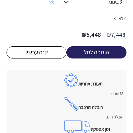
נקה
מלאי: 3
המחיר
המחיר
₪
5,448
₪
7,448
המקורי
הנוכחי
היה:
הוא:
הוספה לסל
קנה עכשיו
5,448 ₪.
7,448 ₪.
תעודת אחריות
15 שנים
הובלה והרכבה
הובלה חינם
זמן אספקה