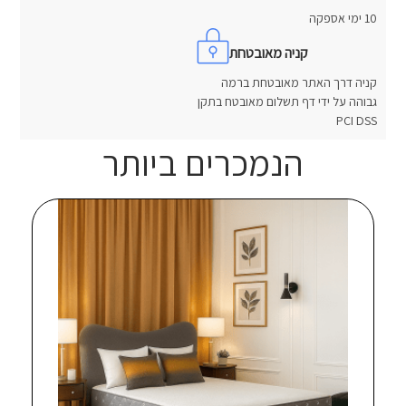
10 ימי אספקה
קניה מאובטחת
קניה דרך האתר מאובטחת ברמה
גבוהה על ידי דף תשלום מאובטח בתקן
PCI DSS
הנמכרים ביותר
חוות דעת
אין עדיין חוות דעת.
היה הראשון לכתוב סקירה “מזרן זוגי פולירון פולי פרש לטקס X7”
האימייל לא יוצג באתר.
שדות החובה מסומנים
*
הדירוג שלך
*
הביקורת שלך
*