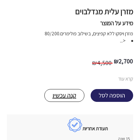
מזרן עלית מנדלבוים
מידע על המוצר
מזרן ויסקו ללא קפיצים, בשילוב פולימרים.80/200
<...
המחיר
המחיר
₪
2,700
₪
4,500
הנוכחי
המקורי
קרא עוד
היה:
הוא:
הוספה לסל
קנה עכשיו
4,500 ₪.
2,700 ₪.
תעודת אחריות
15 שנה