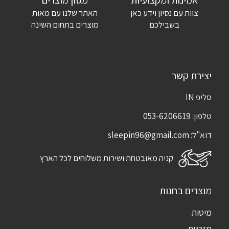
אמינות ומקצועיות
מגוון מוצרים
צוות עם נסיון וידע כאן
האתר שלנו עם מאות
שמור בדפדפן זה את השם, האימייל והאתר שלי לפעם הבאה שאגיב.
בשבילכם
מוצרים בתחום השינה
יצירת קשר
סליפ IN
טלפון:
053-6206619
דוא"ל:
sleepin96@gmail.com
קניה מאובטחת ושירות משלוחים לכל הארץ
מוצרים בחנות
מיטות
מזרנים