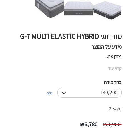
מזרן זוגי G-7 MULTI ELASTIC HYBRID
מידע על המוצר
מזרן&n...
קרא עוד
בחר מידה
נקה
מלאי: 2
המחיר
המחיר
₪
6,780
₪
9,900