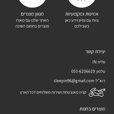
שם
*
אימייל
*
אמינות ומקצועיות
מגוון מוצרים
צוות עם נסיון וידע כאן
האתר שלנו עם מאות
שמור בדפדפן זה את השם, האימייל והאתר שלי לפעם הבאה שאגיב.
בשבילכם
מוצרים בתחום השינה
יצירת קשר
סליפ IN
טלפון:
053-6206619
דוא"ל:
sleepin96@gmail.com
קניה מאובטחת ושירות משלוחים לכל הארץ
מוצרים בחנות