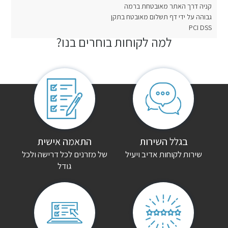
קניה דרך האתר מאובטחת ברמה
גבוהה על ידי דף תשלום מאובטח בתקן
PCI DSS
למה לקוחות בוחרים בנו?
חוות דעת
אין עדיין חוות דעת.
היה הראשון לכתוב סקירה “מזרן זוגי פולירון רסטפול”
האימייל לא יוצג באתר.
שדות החובה מסומנים
*
הדירוג שלך
*
בגלל השירות
התאמה אישית
שירות לקוחות אדיב ויעיל
של מזרנים לכל דרישה ולכל
גודל
הביקורת שלך
*