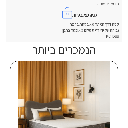
10 ימי אספקה
קניה מאובטחת
קניה דרך האתר מאובטחת ברמה
גבוהה על ידי דף תשלום מאובטח בתקן
PCI DSS
הנמכרים ביותר
חוות דעת
אין עדיין חוות דעת.
היה הראשון לכתוב סקירה “מזרן זוגי פולירון סקיפר”
האימייל לא יוצג באתר.
שדות החובה מסומנים
*
הדירוג שלך
*
הביקורת שלך
*