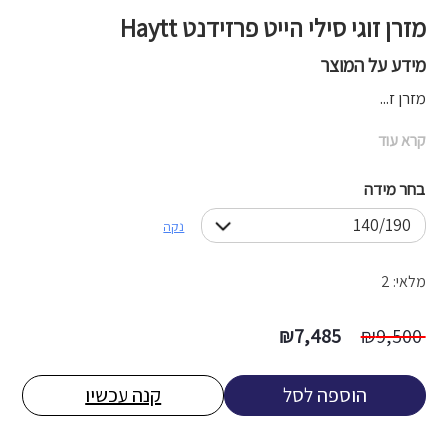
מזרן זוגי סילי הייט פרזידנט Haytt
מידע על המוצר
מזרן ז...
קרא עוד
בחר מידה
נקה
מלאי: 2
המחיר
המחיר
₪
7,485
₪
9,500
המקורי
הנוכחי
היה:
הוא:
הוספה לסל
קנה עכשיו
7,485 ₪.
9,500 ₪.