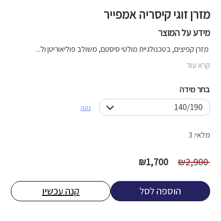
מזרן זוגי קיסריה אמפייר
מידע על המוצר
מזרן קפיצים, בטכנולגיית מולטי סיסטם, משולב פוליאוריטן ול...
קרא עוד
בחר מידה
נקה
מלאי: 3
המחיר
המחיר
₪
1,700
₪
2,900
המקורי
הנוכחי
היה:
הוא:
הוספה לסל
קנה עכשיו
1,700 ₪.
2,900 ₪.