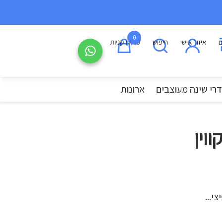
0
ם
איזור אישי
חיפוש
עגלת קניות
רי שינה מעוצבים
ארונות
ווין
י...