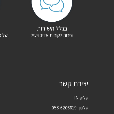
הביקורת שלך
*
בגלל השירות
שירות לקוחות אדיב ויעיל
של מ
שם
*
אימייל
*
שמור בדפדפן זה את השם, האימייל והאתר שלי לפעם הבאה שאגיב.
יצירת קשר
סליפ IN
טלפון:
053-6206619