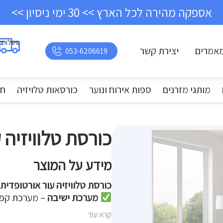
אספקה מהירה לכל הארץ >> 30 ימי ניסיון >>
משלוחי
אמרים
יצירת קשר
053-6206619
מותגי מזרנים
ספות אירוח ונוער
כורסאות טלויזיה
חד
כורסת טלוויזיה ק
מידע על המוצר
כורסת טלוויזיה עור אורטופדית
מערכת ישיבה
– מערכת קפיצ
קרא עוד