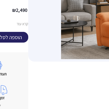
₪
2,490
קרא עוד
הוספה לסל
תעוד
זמן
7 י