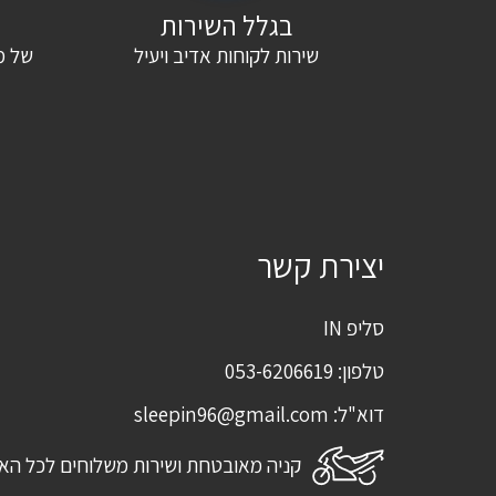
בגלל השירות
שירות לקוחות אדיב ויעיל
של מ
שם
*
אימייל
*
שמור בדפדפן זה את השם, האימייל והאתר שלי לפעם הבאה שאגיב.
יצירת קשר
סליפ IN
טלפון:
053-6206619
דוא"ל:
sleepin96@gmail.com
קניה מאובטחת ושירות משלוחים לכל הא