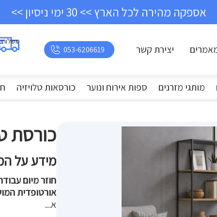
אספקה מהירה לכל הארץ >> 30 ימי ניסיון >>
משלוחי
אמרים
יצירת קשר
053-6206619
מותגי מזרנים
ספות אירוח ונוער
כורסאות טלויזיה
חד
​כורסת טל
מידע על המ
חוזר מיום עבודה
אורטופדית המו
א...