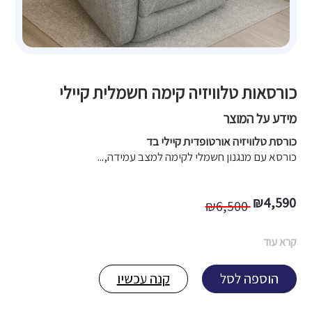
כורסאות טלוויזיה קימה חשמלית קיילי
מידע על המוצר
כורסת טלוויזיה אורטופדית קיילי בד
כורסא עם מנגנון חשמלי לקימה למצב עמידה,...
המחיר
המחיר
₪
4,590
₪
6,500
הנוכחי
המקורי
קרא עוד
היה:
הוא:
הוספה לסל
קנה עכשיו
4,590 ₪.
6,500 ₪.