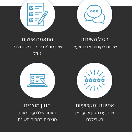
אין עדיין חוות דעת.
היה הראשון לכתוב סקירה “כורסאות טלוויזיה קימה חשמלית קיילי”
האימייל לא יוצג באתר.
שדות החובה מסומנים
*
הדירוג שלך
*
בגלל השירות
התאמה אישית
שירות לקוחות אדיב ויעיל
של מזרנים לכל דרישה ולכל
גודל
הביקורת שלך
*
שם
*
אימייל
*
אמינות ומקצועיות
מגוון מוצרים
צוות עם נסיון וידע כאן
האתר שלנו עם מאות
שמור בדפדפן זה את השם, האימייל והאתר שלי לפעם הבאה שאגיב.
בשבילכם
מוצרים בתחום השינה