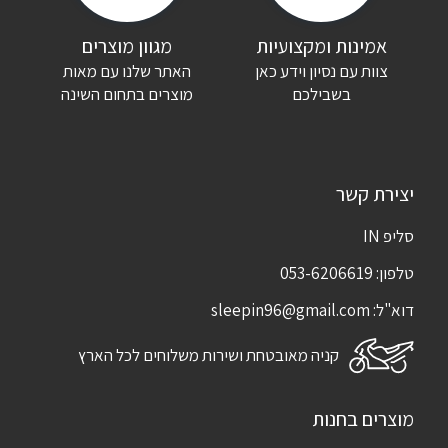
שם
*
אימייל
*
אמינות ומקצועיות
מגוון מוצרים
צוות עם נסיון וידע כאן
האתר שלנו עם מאות
שמור בדפדפן זה את השם, האימייל והאתר שלי לפעם הבאה שאגיב.
בשבילכם
מוצרים בתחום השינה
יצירת קשר
סליפ IN
טלפון:
053-6206619
דוא"ל:
sleepin96@gmail.com
קניה מאובטחת ושירות משלוחים לכל הארץ
מוצרים בחנות