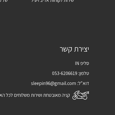
שירות לקוחות אדיב ויעיל
של מ
שם
*
אימייל
*
שמור בדפדפן זה את השם, האימייל והאתר שלי לפעם הבאה שאגיב.
יצירת קשר
סליפ IN
טלפון:
053-6206619
דוא"ל:
sleepin96@gmail.com
קניה מאובטחת ושירות משלוחים לכל הא