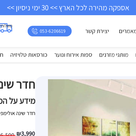
אספקה מהירה לכל הארץ >> 30 ימי ניסיון >>
משלוחי
אמרים
יצירת קשר
053-6206619
מותגי מזרנים
ספות אירוח ונוער
כורסאות טלויזיה
חד
חדר שינ
מידע על המ
חדר שינה אולימפיק /190
המחיר
המחיר
₪
3,990
₪
6,500