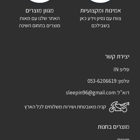
אימייל
*
אמינות ומקצועיות
מגוון מוצרים
צוות עם נסיון וידע כאן
האתר שלנו עם מאות
שמור בדפדפן זה את השם, האימייל והאתר שלי לפעם הבאה שאגיב.
בשבילכם
מוצרים בתחום השינה
יצירת קשר
סליפ IN
טלפון:
053-6206619
דוא"ל:
sleepin96@gmail.com
קניה מאובטחת ושירות משלוחים לכל הארץ
מוצרים בחנות
מיטות