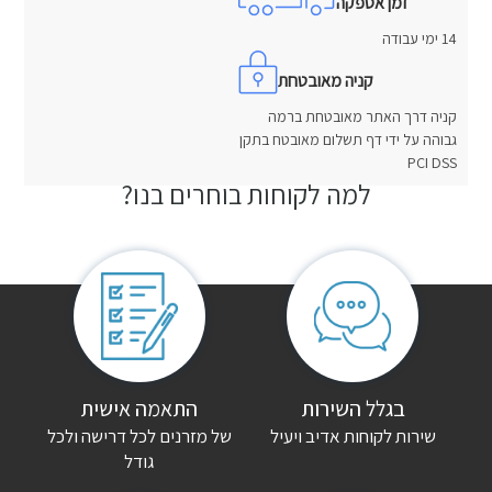
זמן אספקה
14 ימי עבודה
קניה מאובטחת
קניה דרך האתר מאובטחת ברמה
גבוהה על ידי דף תשלום מאובטח בתקן
PCI DSS
למה לקוחות בוחרים בנו?
חוות דעת
אין עדיין חוות דעת.
היה הראשון לכתוב סקירה “בסיס מרופד שפתיים”
האימייל לא יוצג באתר.
שדות החובה מסומנים
*
הדירוג שלך
*
בגלל השירות
התאמה אישית
שירות לקוחות אדיב ויעיל
של מזרנים לכל דרישה ולכל
גודל
הביקורת שלך
*