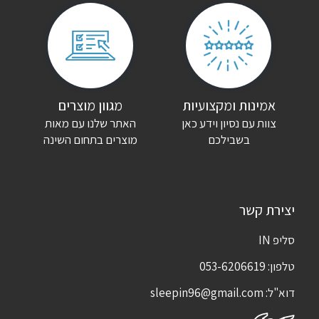
שם
*
אימייל
*
אמינות ומקצועיות
מגוון מוצרים
צוות עם נסיון וידע כאן
האתר שלנו עם מאות
שמור בדפדפן זה את השם, האימייל והאתר שלי לפעם הבאה שאגיב.
בשבילכם
מוצרים בתחום השינה
יצירת קשר
סליפ IN
טלפון:
053-6206619
דוא"ל:
sleepin96@gmail.com