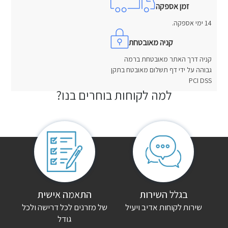
זמן אספקה
14 ימי אספקה.
קניה מאובטחת
קניה דרך האתר מאובטחת ברמה
גבוהה על ידי דף תשלום מאובטח בתקן
PCI DSS
למה לקוחות בוחרים בנו?
חוות דעת
אין עדיין חוות דעת.
היה הראשון לכתוב סקירה “בסיס מרופד ולנסיה”
האימייל לא יוצג באתר.
שדות החובה מסומנים
*
הדירוג שלך
*
בגלל השירות
התאמה אישית
שירות לקוחות אדיב ויעיל
של מזרנים לכל דרישה ולכל
גודל
הביקורת שלך
*