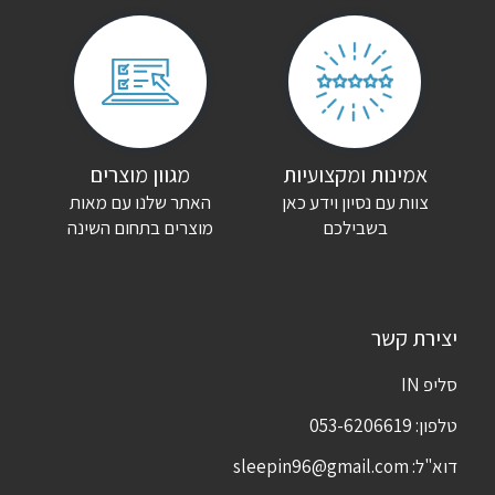
שם
*
אימייל
*
אמינות ומקצועיות
מגוון מוצרים
צוות עם נסיון וידע כאן
האתר שלנו עם מאות
שמור בדפדפן זה את השם, האימייל והאתר שלי לפעם הבאה שאגיב.
בשבילכם
מוצרים בתחום השינה
יצירת קשר
סליפ IN
טלפון:
053-6206619
דוא"ל:
sleepin96@gmail.com