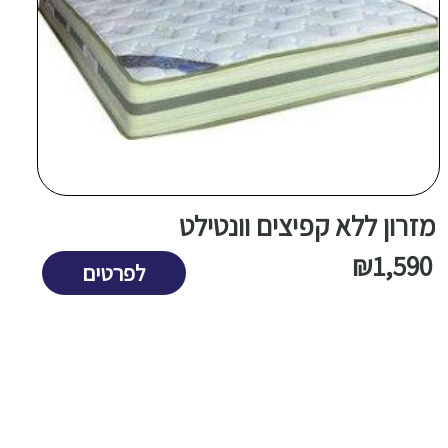
​מזרון ללא קפיצים וונטילט
​
0
₪
1,590
לפרטים