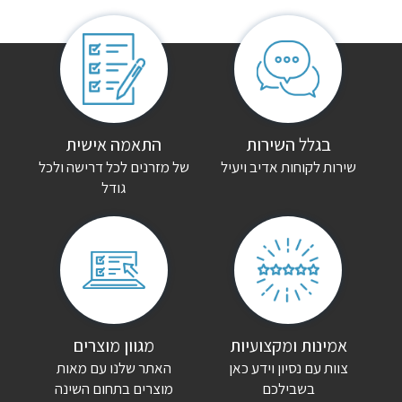
אין עדיין חוות דעת.
היה הראשון לכתוב סקירה “ארון פתיחה ריקוטה”
האימייל לא יוצג באתר.
שדות החובה מסומנים
*
הדירוג שלך
*
בגלל השירות
התאמה אישית
שירות לקוחות אדיב ויעיל
של מזרנים לכל דרישה ולכל
גודל
הביקורת שלך
*
שם
*
אימייל
*
אמינות ומקצועיות
מגוון מוצרים
צוות עם נסיון וידע כאן
האתר שלנו עם מאות
שמור בדפדפן זה את השם, האימייל והאתר שלי לפעם הבאה שאגיב.
בשבילכם
מוצרים בתחום השינה