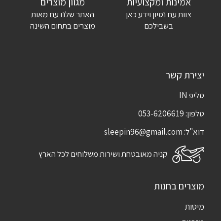
אימייל
*
אמינות ומקצועיות
מגוון מוצרים
צוות עם נסיון וידע כאן
האתר שלנו עם מאות
שמור בדפדפן זה את השם, האימייל והאתר שלי לפעם הבאה שאגיב.
בשבילכם
מוצרים בתחום השינה
יצירת קשר
סליפ IN
טלפון:
053-6206619
דוא"ל:
sleepin96@gmail.com
קניה מאובטחת ושירות משלוחים לכל הארץ
מוצרים בחנות
מיטות