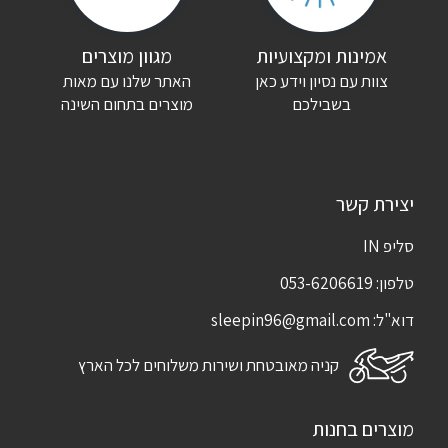
שם
*
אימייל
*
אמינות ומקצועיות
מגוון מוצרים
צוות עם נסיון וידע כאן
האתר שלנו עם מאות
שמור בדפדפן זה את השם, האימייל והאתר שלי לפעם הבאה שאגיב.
בשבילכם
מוצרים בתחום השינה
יצירת קשר
סליפ IN
טלפון:
053-6206619
דוא"ל:
sleepin96@gmail.com
קניה מאובטחת ושירות משלוחים לכל הארץ
מוצרים בחנות