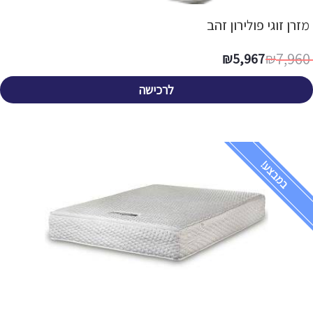
מזרן זוגי פולירון זהב
7,960
₪
5,967
₪
לרכישה
במבצע!