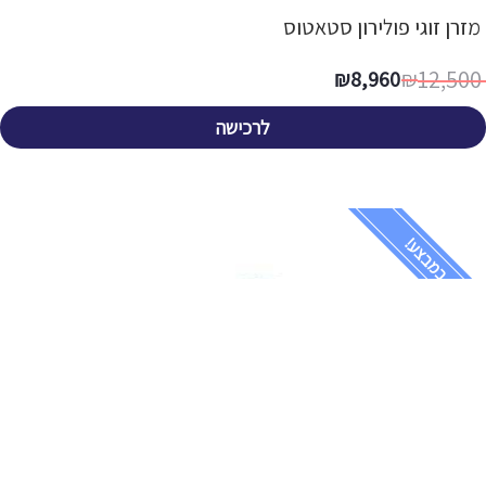
מזרן זוגי פולירון סטאטוס
12,500
₪
8,960
₪
לרכישה
במבצע!