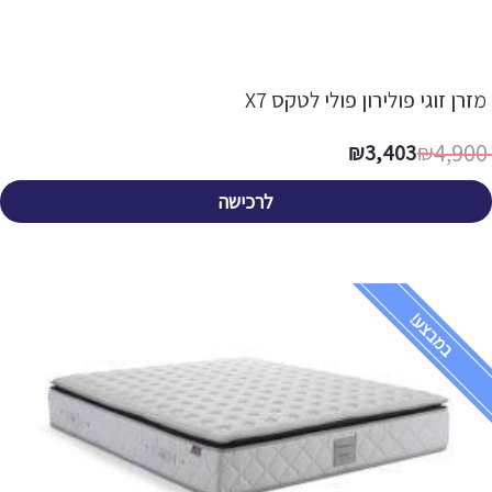
מזרן זוגי פולירון פולי לטקס X7
4,900
₪
3,403
₪
לרכישה
במבצע!