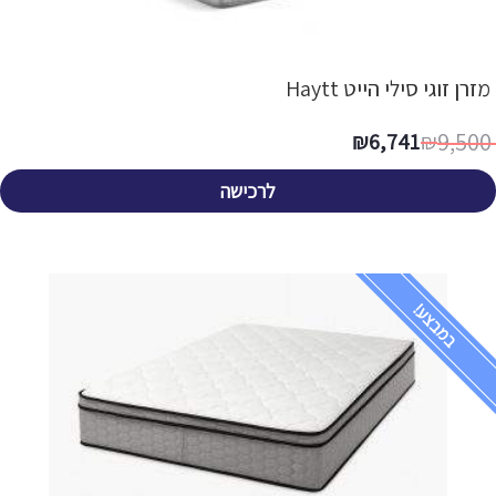
מזרן זוגי סילי הייט Haytt
9,500
₪
6,741
₪
לרכישה
במבצע!