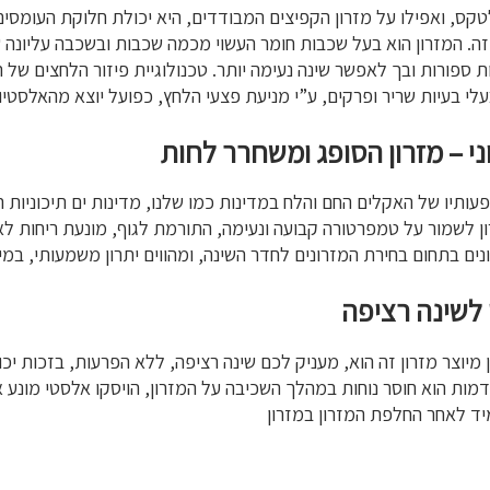
לטקס, ואפילו על מזרון הקפיצים המבודדים, היא יכולת חלוקת העומסים
 זה. המזרון הוא בעל שכבות חומר העשוי מכמה שכבות ובשכבה עליונה
 ספורות ובך לאפשר שינה נעימה יותר. טכנולוגיית פיזור הלחצים של 
בעלי בעיות שריר ופרקים, ע”י מניעת פצעי הלחץ, כפועל יוצא מהאלסטיות
ני – מזרון הסופג ומשחרר לחות
פעותיו של האקלים החם והלח במדינות כמו שלנו, מדינות ים תיכוניות 
לשמור על טמפרטורה קבועה ונעימה, התורמת לגוף, מונעת ריחות לאח
ים בתחום בחירת המזרונים לחדר השינה, ומהווים יתרון משמעותי, במי
 לשינה רציפה
יוצר מזרון זה הוא, מעניק לכם שינה רציפה, ללא הפרעות, בזכות יכ
מות הוא חוסר נוחות במהלך השכיבה על המזרון, הויסקו אלסטי מונע את