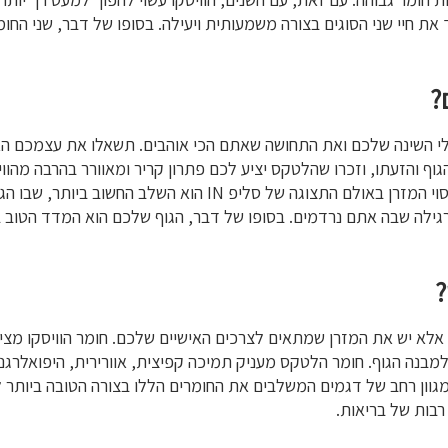
ך את חיי שני הסוגים בצורה משמעותית ויעילה. בסופו של דבר, שני ה
?
י השינה שלכם ואת התחושה שאתם הכי אוהבים. תשאלו את עצמכם האם
גוף והזעתו, וזכרו שהלטקס יציע לכם פתרון קריר ומאוורר בהרבה מהו
התנועות של בן או בת הזוג מפריעות ומעירות אתכם. ניסוי המזרן בא
ילה שבה אתם נרדמים. בסופו של דבר, הגוף שלכם הוא המדד הטוב ב
?
, אלא יש את המזרן שמתאים לצרכים האישיים שלכם. חומר הוויסקו מצי
בנה הגוף. חומר הלטקס מעניק תמיכה קפיצית, אוורירית, היפואלרגנ
 משטח יציב. חברת סליפ IN מחזיקה במגוון רחב של דגמים המשלבים את החומרים הללו בצו
 רבות של בריאות.