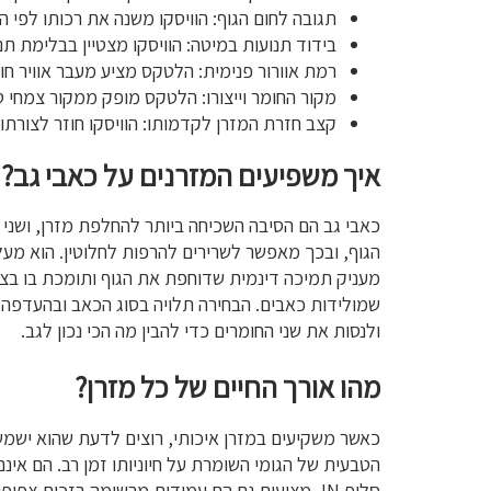
תגובה לחום הגוף: הוויסקו משנה את רכותו לפי 
בידוד תנועות במיטה: הוויסקו מצטיין בבלימת תנו
רמת אוורור פנימית: הלטקס מציע מעבר אוויר חופש
מקור החומר וייצורו: הלטקס מופק ממקור צמחי טב
קצב חזרת המזרן לקדמותו: הוויסקו חוזר לצורתו 
איך משפיעים המזרנים על כאבי גב?
כאבי גב הם הסיבה השכיחה ביותר להחלפת מזרן, ושני 
הגוף, ובכך מאפשר לשרירים להרפות לחלוטין. הוא מע
מעניק תמיכה דינמית שדוחפת את הגוף ותומכת בו בצור
ולנסות את שני החומרים כדי להבין מה הכי נכון לגב.
מהו אורך החיים של כל מזרן?
כאשר משקיעים במזרן איכותי, רוצים לדעת שהוא ישמש
הטבעית של הגומי השומרת על חיוניותו זמן רב. הם אינ
סליפ IN, מציעים גם הם עמידות מרשימה בזכות 