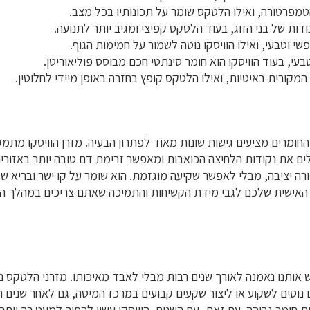
הטמפרטורה, ואילו הלטקס שומר על תכונותיו בכל מצב.
דות של בני הזוג, בעוד הלטקס קפיצי ומגיב יותר לתנועה.
י וטבעי, ואילו הוויסקו נוטה לשמור על חמימות הגוף.
עי, בעוד הוויסקו הוא חומר סינתטי חכם מבוסס פוליאוריטן.
המקורית באיטיות, ואילו הלטקס קופץ בחזרה באופן מיידי לחלוטין.
החומרים מציעים גישות שונות מאוד לפתרון הבעיה. מזרן הוויסקו מת
לים את נקודות הלחיצה הכואבות ומאפשר זרימת דם טובה יותר באזורי
ה יציבה, מבלי לאפשר שקיעה מוגזמת. הוא שומר על קו ישר ובריא של
 אותנו נאמנה לאורך שנים רבות מבלי לאבד מאיכותו. מזרני הלטקס נ
ם נוטים לשקוע או ליצור שקעים קבועים במרכז המיטה, גם לאחר שנים ר
צפיפות חומר גבוהה. עם זאת, עם השנים, הוויסקו עשוי להפוך למעט רך 