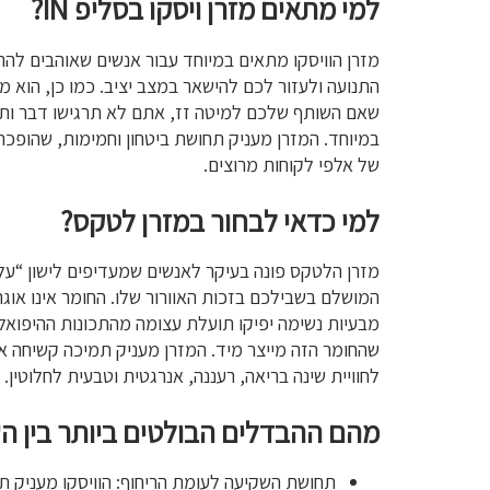
למי מתאים מזרן ויסקו בסליפ IN?
מזרן הוויסקו מתאים במיוחד עבור אנשים שאוהבים לה
התנועה ולעזור לכם להישאר במצב יציב. כמו כן, הוא מ
שאם השותף שלכם למיטה זז, אתם לא תרגישו דבר ותמש
של אלפי לקוחות מרוצים.
למי כדאי לבחור במזרן לטקס?
מזרן הלטקס פונה בעיקר לאנשים שמעדיפים לישון “על”
המושלם בשבילכם בזכות האוורור שלו. החומר אינו אוג
מבעיות נשימה יפיקו תועלת עצומה מהתכונות ההיפואל
שהחומר הזה מייצר מיד. המזרן מעניק תמיכה קשיחה אך 
לחוויית שינה בריאה, רעננה, אנרגטית וטבעית לחלוטין.
מהם ההבדלים הבולטים ביותר בין הש
תחושת השקיעה לעומת הריחוף: הוויסקו מעניק 