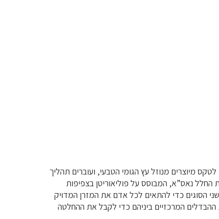
לטקס מיוצרים מנוזל עץ הגומי הטבעי, ועוברים תהליך
ת החלל נאס”א, המבוסס על פוליאוריטן בצפיפות
יק תחושת ריחופיות, הוויסקו מציע חוויה של שקיעה רכה ומלטפת. חברת סליפ IN מציגה את שני הסוגים כדי להתאים לכל אדם את המזרן המדויק
את ההבדלים המרכזיים ביניהם כדי לקבל את ההחלטה