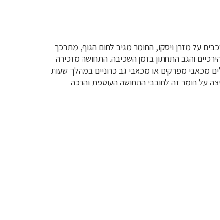
בים על מזרן ויסקו, החומר מגיב לחום הגוף, מתרכך
רכיים והגב התחתון בזמן השכיבה. התחושה מזכירה
ים מכאבי מפרקים או מכאבי גב כרוניים במהלך שעות
גלל השקיעה הנעימה, לעיתים התנועה על גבי המזרן דורשת מעט יותר מאמץ פיזי קל. חברת סליפ IN ממליצה על חומר זה לחובבי התחושה העוטפת והרכה