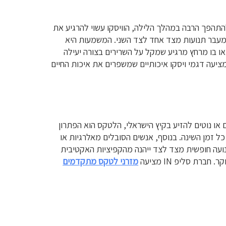
התהפך הרבה במהלך הלילה, הוויסקו עשוי להרגיע את
נע מעבר תנועות מצד אחד לצד השני. המשמעות היא
ו בו מרחץ מרגיע שמקל על השרירים בצורה יעילה
חד. המזרן מעניק תחושת ביטחון וחמימות, שהופכת את הכניסה למיטה לחוויה מפנקת ורכה בסוף כל יום. חברת סליפ IN מציעה דגמי ויסקו איכותיים שמשפרים את איכות החיים
או נוטים להזיע בקיץ הישראלי, הלטקס הוא הפתרון
ל זמן השינה. בנוסף, אנשים הסובלים מאלרגיות או
נועה חופשית מצד לצד ייהנה מהקפיציות האקטיבית
ת סליפ IN מציעה
מזרני לטקס מתקדמים