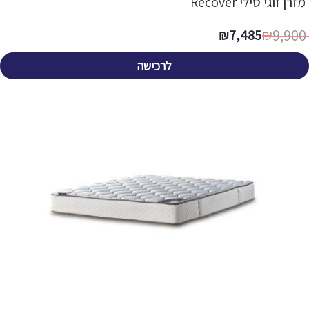
מזרן זוגי סילי Recover
9,900
₪
7,485
₪
לרכישה
מזרן יחיד פולירון ויסקו מדיק