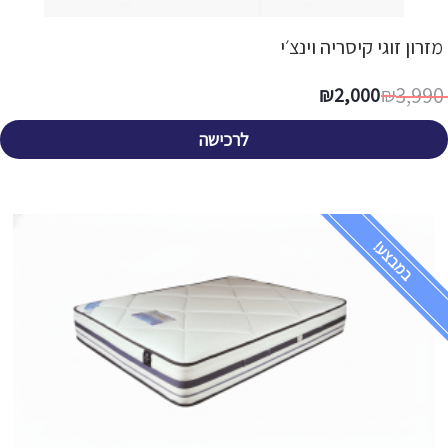
מזרון זוגי קיסריה וינצ׳י
3,990
₪
2,000
₪
לרכישה
במבצע!