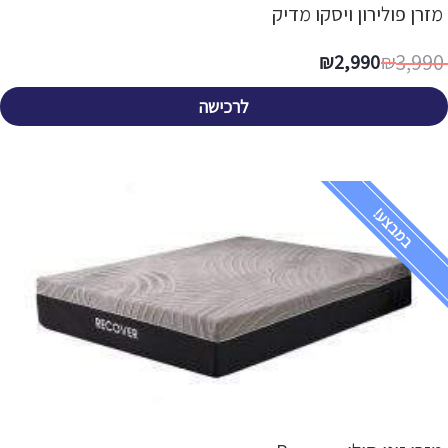
מזרן פולירון ויסקו מדיק
3,990
₪
2,990
₪
לרכישה
במבצע!