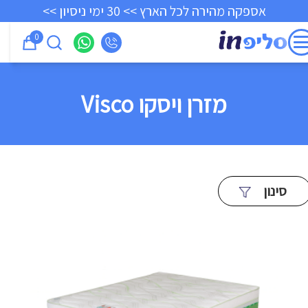
אספקה מהירה לכל הארץ >> 30 ימי ניסיון >>
0
מזרן ויסקו Visco
סינון