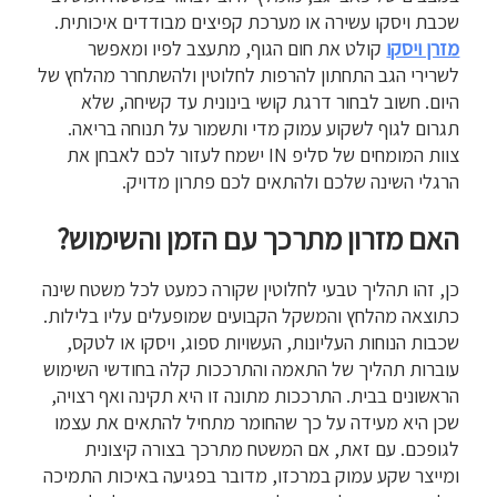
שכבת ויסקו עשירה או מערכת קפיצים מבודדים איכותית.
מזרן ויסקו
קולט את חום הגוף, מתעצב לפיו ומאפשר
לשרירי הגב התחתון להרפות לחלוטין ולהשתחרר מהלחץ של
היום. חשוב לבחור דרגת קושי בינונית עד קשיחה, שלא
תגרום לגוף לשקוע עמוק מדי ותשמור על תנוחה בריאה.
צוות המומחים של סליפ IN ישמח לעזור לכם לאבחן את
הרגלי השינה שלכם ולהתאים לכם פתרון מדויק.
האם מזרון מתרכך עם הזמן והשימוש?
כן, זהו תהליך טבעי לחלוטין שקורה כמעט לכל משטח שינה
כתוצאה מהלחץ והמשקל הקבועים שמופעלים עליו בלילות.
שכבות הנוחות העליונות, העשויות ספוג, ויסקו או לטקס,
עוברות תהליך של התאמה והתרככות קלה בחודשי השימוש
הראשונים בבית. התרככות מתונה זו היא תקינה ואף רצויה,
שכן היא מעידה על כך שהחומר מתחיל להתאים את עצמו
לגופכם. עם זאת, אם המשטח מתרכך בצורה קיצונית
ומייצר שקע עמוק במרכזו, מדובר בפגיעה באיכות התמיכה