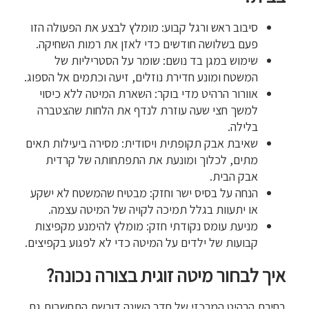
סיבוב ראש ורגל קבוע: מומלץ לבצע את הפעולה הזו
פעם בשלושה חודשים כדי לאזן את רמות השחיקה.
שימוש במגן בד נושם: שומר על הסטריליות של
המשטח ומונע חדירת נוזלים, זיעה וכתמים אל הספוג.
אוורור הרהיט מדי בוקר: השארת המיטה ללא כיסוי
למשך חצי שעה עוזרת לנדף את הלחות שהצטברה
בלילה.
שאיבת אבק תקופתית ויסודית: מסירה ביעילות תאים
מתים, לכלוך ומונעת את התפתחותה של קרדית
אבק הבית.
הנחה על בסיס ישר וחזק: מבטיח שהמשטח לא ישקע
או יתעוות בגלל תמיכה לקויה של המיטה עצמה.
מניעת עומס נקודתי חזק: מומלץ להימנע מקפיצות
קבועות של ילדים על המיטה כדי לא לפגוע בקפיצים.
איך לבחור מיטה זוגית בצורה נכונה?
בחירת הרהיט המרכזי של חדר השינה דורשת התחשבות גם