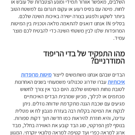
השלבים, מאפשר אוורור תמידי ומונע הצטברות של עובש או
לחות. מיטה עם בסיס רעוע או עקום תגרום גם למשטח הטוב
ביותר לשקוע ולפגוע בצורה ישירה באיכות השינה שלכם.
בסליפ IN אנחנו דואגים להתאמה מלאה וטכנית בין המיטות
המרופדות שלנו לבין משטחי השינה כדי להבטיח לכם מוצר
עמיד.
מהו התפקיד של בדי הריפוד
המודרניים?
הבדים שבהם אנחנו משתמשים לייצור
מיטות מרופדות
איכותיות
עברו שדרוג טכנולוגי משמעותי בשנים האחרונות
לטובת נוחות השימוש שלכם. היום כבר אין צורך לחשוש
מכתמים או לכלוך, מכיוון שמרבית הבדים האיכותיים
מגיעים עם שכבת הגנה מתקדמת שדוחה נוזלים. ניתן
לנקות את המיטה בקלות רבה בעזרת מגבון לח או מטלית
עדינה, והיא חוזרת להיראות כמו חדשה תוך דקות ספורות.
בנוסף לפן הפרקטי, סוג הבד קובע את האווירה בחלל, מבד
ארוג למראה כפרי ועד קטיפה למראה מלונאי יוקרתי. המגוון