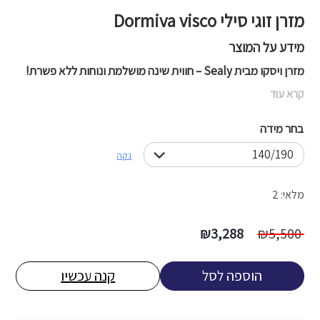
מזרן זוגי סילי Dormiva visco
מידע על המוצר
מזרן ויסקו מבית Sealy – חווית שינה מושלמת ונוחות ללא פשרת!
קרא עוד
בחר מידה
נקה
מלאי: 2
המחיר
המחיר
₪
3,288
₪
5,500
המקורי
הנוכחי
היה:
הוא:
הוספה לסל
קנה עכשיו
3,288 ₪.
5,500 ₪.