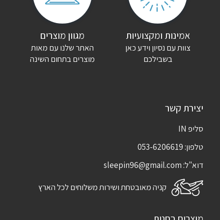
שם
*
אימייל
*
אמינות ומקצועיות
מגוון מוצרים
צוות עם נסיון וידע כאן
האתר שלנו עם מאות
שמור בדפדפן זה את השם, האימייל והאתר שלי לפעם הבאה שאגיב.
בשבילכם
מוצרים בתחום השינה
יצירת קשר
סליפ IN
טלפון:
053-6206619
דוא"ל:
sleepin96@gmail.com
קניה מאובטחת ושירות משלוחים לכל הארץ
מוצרים בחנות