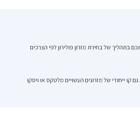
ענף השינה מ- 1972 הישר מקיבוץ זיקים.אנו נלווה אתכם בתהליך של בחירת מזרון פולירון לפי הצרכים
גם קו ייחודי של מזרונים העשויים מלטקס או ויסקו