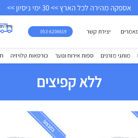
אספקה מהירה לכל הארץ >> 30 ימי ניסיון >>
משלוחי
אמרים
יצירת קשר
053-6206619
מותגי מזרנים
ספות אירוח ונוער
כורסאות טלויזיה
חד
ללא קפיצים
במבצע!