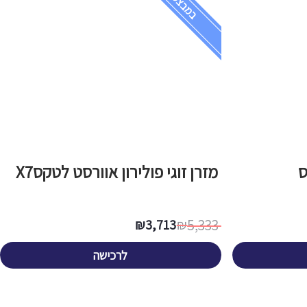
במבצע!
ס
מזרן זוגי פולירון אוורסט לטקסX7
5,333
₪
3,713
₪
לרכישה