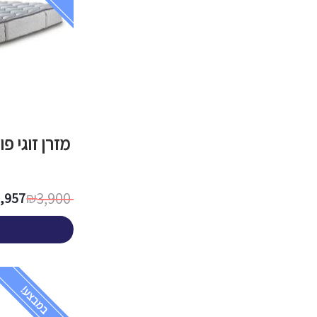
מזרן זוגי פ
3,900
2,957
₪
במבצע!