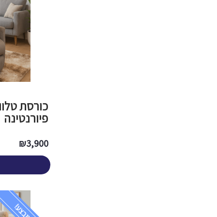
כורסת טלוו
פיורנטינה
₪
3,900
במבצע!