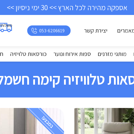
אספקה מהירה לכל הארץ >> 30 ימי ניסיון >>
משלוחי
אמרים
יצירת קשר
053-6206619
מותגי מזרנים
ספות אירוח ונוער
כורסאות טלויזיה
חד
אות טלוויזיה קימה חשמל
במבצע!