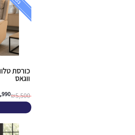
כורסת טלוו
ווגאס
,990
5,500
₪
המחיר
המחיר
הנוכחי
המקורי
היה:
הוא:
5,500 ₪.
3,990 ₪.