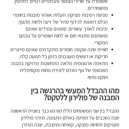
ששומרת על שרירי הצוואר והכתפיים רגויים לחלוטין
ומשוחררים.
מניעת רטיבות מציקה: תעלות אוורור מובנות בחומרי
הגלם דואגות לנידוף מהיר של זיעה ולחות מהגוף.
יציבות לאורך עשורים: ספוגים עמידים שאינם
מושפעים מתנאי חום או לחות ושומרים על גובהם
המקורי.
חוויית שינה שקטה: חומרים מתקדמים שאינם מייצרים
חריקות או רעשים מעצבנים בזמן כל תנועה קלה.
התאמה ארגונומית מלאה: התחשבות מדויקת במבנה
האנטומי של גוף האדם ליצירת נוחות מקסימלית
ושקט נפשי.
מהו ההבדל המעשי בהרגשה בין
המבנה של פולירון ללטקס?
ההבדל בין שני המשטחים הללו מורגש כבר בשנייה הראשונה
שבה נשכבים על המיטה באולם התצוגה. מזרני פולירון
מעניקים תחושה מוצקה, קשיחה ומיוצבת, שבה המזרן