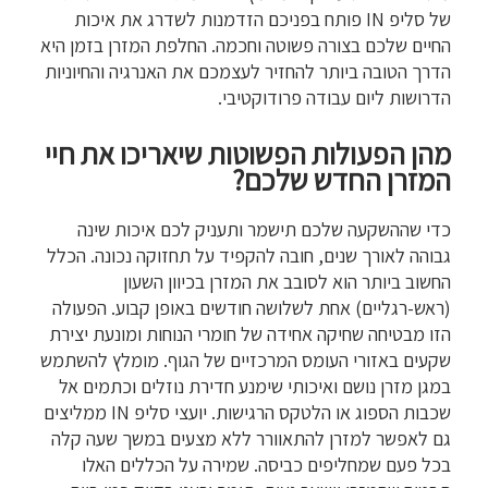
של סליפ IN פותח בפניכם הזדמנות לשדרג את איכות
החיים שלכם בצורה פשוטה וחכמה. החלפת המזרן בזמן היא
הדרך הטובה ביותר להחזיר לעצמכם את האנרגיה והחיוניות
הדרושות ליום עבודה פרודוקטיבי.
מהן הפעולות הפשוטות שיאריכו את חיי
המזרן החדש שלכם?
כדי שההשקעה שלכם תישמר ותעניק לכם איכות שינה
גבוהה לאורך שנים, חובה להקפיד על תחזוקה נכונה. הכלל
החשוב ביותר הוא לסובב את המזרן בכיוון השעון
(ראש-רגליים) אחת לשלושה חודשים באופן קבוע. הפעולה
הזו מבטיחה שחיקה אחידה של חומרי הנוחות ומונעת יצירת
שקעים באזורי העומס המרכזיים של הגוף. מומלץ להשתמש
במגן מזרן נושם ואיכותי שימנע חדירת נוזלים וכתמים אל
שכבות הספוג או הלטקס הרגישות. יועצי סליפ IN ממליצים
גם לאפשר למזרן להתאוורר ללא מצעים במשך שעה קלה
בכל פעם שמחליפים כביסה. שמירה על הכללים האלו