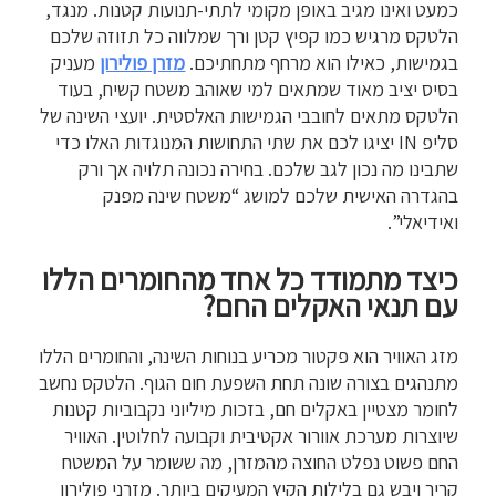
כמעט ואינו מגיב באופן מקומי לתתי-תנועות קטנות. מנגד,
הלטקס מרגיש כמו קפיץ קטן ורך שמלווה כל תזוזה שלכם
בגמישות, כאילו הוא מרחף מתחתיכם.
מזרן פולירון
מעניק
בסיס יציב מאוד שמתאים למי שאוהב משטח קשיח, בעוד
הלטקס מתאים לחובבי הגמישות האלסטית. יועצי השינה של
סליפ IN יציגו לכם את שתי התחושות המנוגדות האלו כדי
שתבינו מה נכון לגב שלכם. בחירה נכונה תלויה אך ורק
בהגדרה האישית שלכם למושג “משטח שינה מפנק
ואידיאלי”.
כיצד מתמודד כל אחד מהחומרים הללו
עם תנאי האקלים החם?
מזג האוויר הוא פקטור מכריע בנוחות השינה, והחומרים הללו
מתנהגים בצורה שונה תחת השפעת חום הגוף. הלטקס נחשב
לחומר מצטיין באקלים חם, בזכות מיליוני נקבוביות קטנות
שיוצרות מערכת אוורור אקטיבית וקבועה לחלוטין. האוויר
החם פשוט נפלט החוצה מהמזרן, מה ששומר על המשטח
קריר ויבש גם בלילות הקיץ המעיקים ביותר. מזרני פולירון