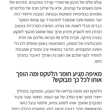
עולם שלם של תכנון אורטופדי קפדני ומתקדם. מזרנים אלו
אינם נשענים על קפיצים, אלא על שילוב חכם של פולימרים
וספוגים בצפיפויות משתנות וגבוהות. המבנה הייחודי הזה
יוצר משטח שינה שמסוגל להתמודד עם עומסי משקל
כבדים מבלי לשנות את צורתו. המטרה המרכזית בעיצוב
המזרן היא להעניק פתרון ארוך טווח שמונע מהגוף לשקוע
בצורה מזיקה. חברת סליפ IN מביאה אליכם את חזית
הטכנולוגיה של המותג, המותאמת באופן מושלם להרגלי
השינה המקומיים. מדובר במשטח יציב ומהודק שמבטיח
להחזיר לגוף שלכם את האנרגיה שהלך לאיבוד במהלך
היום.
מאיפה מגיע חומר הלטקס ומה הופך
אותו לכל כך מבוקש?
הלטקס הוא מתנה נפלאה של הטבע, המופקת בתהליך
ייחודי מתוך שרף החלב של עצי הגומי. החומר עובר עיבוד
מתקדם שהופך אותו לספוג גמיש, אלסטי ובעל כושר
התאוששות מהיר בצורה יוצאת דופן. המאפיין הבולט ביותר