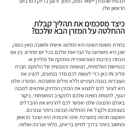
תבטיח שהמזרן יישאר נעים, תומך ורענן בדיוק כמו ביום
הראשון שלו.
כיצד מסכמים את תהליך קבלת
ההחלטה על המזרן הבא שלכם?
בחירת משטח השינה היא החלטה אישית וחשובה מאין כמוה,
שכן היא משפיעה על הבריאות שלכם בכל יום מחדש. בין אם
תבחרו ביציבות האורטופדית והחזקה של פולירון או
בגמישות האלסטית, הנושמת והטבעית של הלטקס. חברת
סליפ IN כאן כדי לעשות לכם סדר בנתונים, להציג את
העובדות בגובה העיניים וללא מילים מסובכות. המטרה שלנו
היא לעזור לכם למצוא את המזרן המדויק שיתאים למבנה
הגוף, לתנוחת השינה שלכם ולתקציב המשפחתי. ביקור
באולם התצוגה שלנו יאפשר לכם להרגיש את ההבדלים
בעצמכם ולקבל את ההחלטה הנכונה ביותר עבורכם.
השקעה חכמה במערכת שינה איכותית היא הצעד הראשון
והחשוב ביותר בדרך לחיים בריאים, מלאי אנרגיה ושלווה.