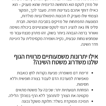
של מזרן לטקס הוא התחושה הדינמית שהוא מעניק – הוא
כאילו דוחף אתכם בעדינות חזרה. מעבר לכך, המקור
הצמחי שלו מעניק לו תכונות היפואלרגניות מולדות,
המונעות התפתחות של מזיקים בסביבת המיטה. חברת
סליפ IN גאה להציג דגמי לטקס שמצטיינים ביכולת נשימה
ואוורור ברמה הגבוהה ביותר בשוק. זהו פתרון מנצח עבור מי
שמחפש נוחות טבעית, נקייה ושמירה מקסימלית על היגיינת
חדר השינה.
אילו יתרונות משמעותיים מרוויח הגוף
שלנו משדרוג משטח השינה?
זרימת דם משופרת: מניעת נקודות לחץ כואבות
מאפשרת למערכת הדם לעבוד בצורה חופשית וללא
חסימות.
הפחתת תנועתיות יתר: שכיבה על משטח מתאים
מקטינה את הצורך להתהפך ללא הרף במהלך הלילה.
תמיכה ממוקדת בשלד: חלוקת משקל נכונה